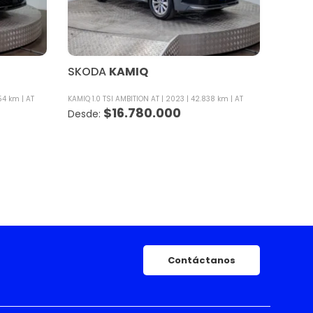
SKODA
KAMIQ
54 km
AT
KAMIQ 1.0 TSI AMBITION AT
2023
42.838 km
AT
$
16.780.000
Contáctanos