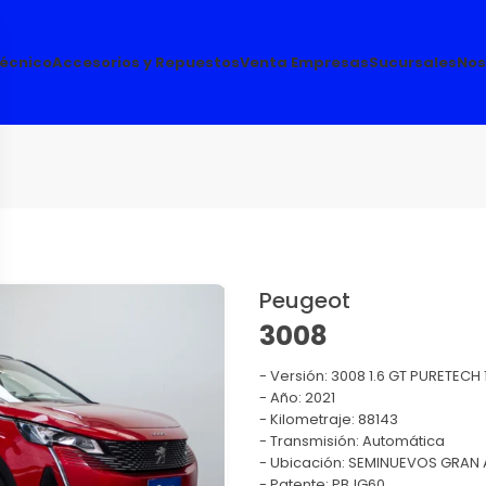
Técnico
Accesorios y Repuestos
Venta Empresas
Sucursales
Nos
Peugeot
3008
Versión:
3008 1.6 GT PURETECH 
Año: 2021
Kilometraje: 88143
Transmisión: Automática
Ubicación: SEMINUEVOS GRAN 
Patente: PBJG60