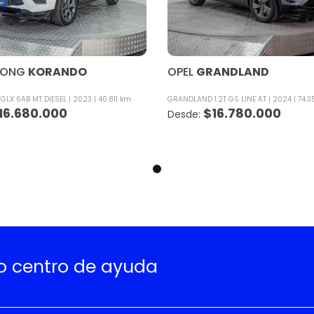
YONG
KORANDO
OPEL
GRANDLAND
 GLX 6AB MT DIESEL
2023
40.811 km
GRANDLAND 1.2T GS LINE AT
2024
74.3
16.680.000
$
16.780.000
ro centro de ayuda