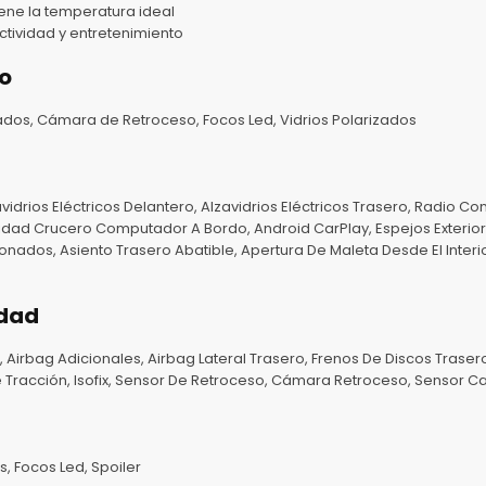
ene la temperatura ideal
tividad y entretenimiento
o
ados, Cámara de Retroceso, Focos Led, Vidrios Polarizados
idrios Eléctricos Delantero, Alzavidrios Eléctricos Trasero, Radio Con
dad Crucero Computador A Bordo, Android CarPlay, Espejos Exteriores
ionados, Asiento Trasero Abatible, Apertura De Maleta Desde El Interi
idad
 Airbag Adicionales, Airbag Lateral Trasero, Frenos De Discos Trasero
De Tracción, Isofix, Sensor De Retroceso, Cámara Retroceso, Sensor C
s, Focos Led, Spoiler