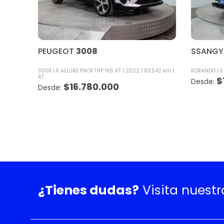
PEUGEOT
3008
SSANG
3008 1.6 ALLURE PACK THP 165 AT
2022
83.542 km
KORANDO 1.6
AT
$
$
16.780.000
¿Tienes dudas?
Visita nuest