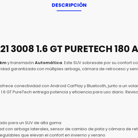
DESCRIPCIÓN
21 3008 1.6 GT PURETECH 180 
 km
y transmisión
Automática
. Este SUV sobresale por su confort co
dad garantizada con múltiples airbags, cámara de retroceso y sen
 ofrece conectividad con Android CarPlay y Bluetooth, junto a un vol
1.6 GT PureTech entrega potencia y eficiencia para uso diario. Revis
ado para un SUV de alta gama
d con airbags laterales, sensor de cambio de pista y cámara de re
gulables que elevan el confort en invierno y verano