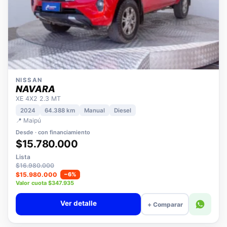
NISSAN
NAVARA
XE 4X2 2.3 MT
2024
64.388 km
Manual
Diesel
📍 Maipú
Desde · con financiamiento
$15.780.000
Lista
$16.980.000
$15.980.000
−6%
Valor cuota $347.935
Ver detalle
+ Comparar