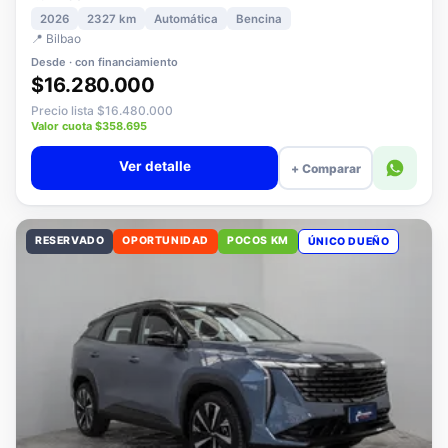
1.5 PLUS ELITE AT
2026
2327 km
Automática
Bencina
📍 Bilbao
Desde · con financiamiento
$16.280.000
Precio lista $16.480.000
Valor cuota $358.695
Ver detalle
+ Comparar
RESERVADO
OPORTUNIDAD
POCOS KM
ÚNICO DUEÑO