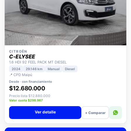
CITROËN
C-ELYSEE
1.6 HDI 92 FEEL PACK MT DIESEL
2024
29.146 km
Manual
Diesel
📍 CPD Maipú
Desde · con financiamiento
$12.680.000
Precio lista $12.880.000
Valor cuota $298.967
Ver detalle
+ Comparar