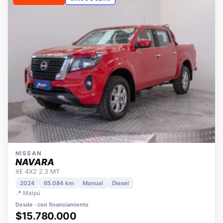
OPORTUNIDAD
ÚNICO DUEÑO
NISSAN
NAVARA
XE 4X2 2.3 MT
2024
65.084 km
Manual
Diesel
📍 Maipú
Desde · con financiamiento