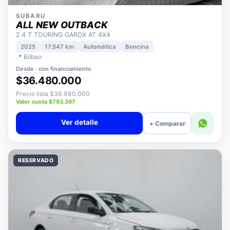
SUBARU
ALL NEW OUTBACK
2.4 T TOURING GARDX AT 4X4
2025
17.547 km
Automática
Bencina
📍 Bilbao
Desde · con financiamiento
$36.480.000
Precio lista $36.980.000
Valor cuota $793.397
Ver detalle
+ Comparar
RESERVADO