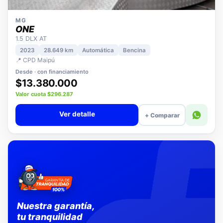
MG
ONE
1.5 DLX AT
2023
28.649 km
Automática
Bencina
📍 CPD Maipú
Desde · con financiamiento
$13.380.000
Valor cuota $296.287
Ver detalle
+ Comparar
Nuestra garantía,