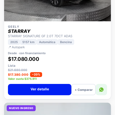
GEELY
STARRAY
STARRAY SIGNATURE GF 2.0T 7DCT ADAS
2025
5157 km
Automática
Bencina
📍 Autopark
Desde · con financiamiento
$17.080.000
Lista
$21.680.000
$17.380.000
−20%
Valor cuota $375.911
Ver detalle
+ Comparar
NUEVO INGRESO