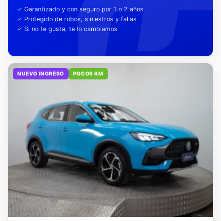
tu tranquilidad
✓ Garantizado y con seguro por 1 o 2 años
✓ Protegido de robos, siniestros y fallas
✓ Si no te gusta, te lo cambiamos
NUEVO INGRESO
POCOS KM