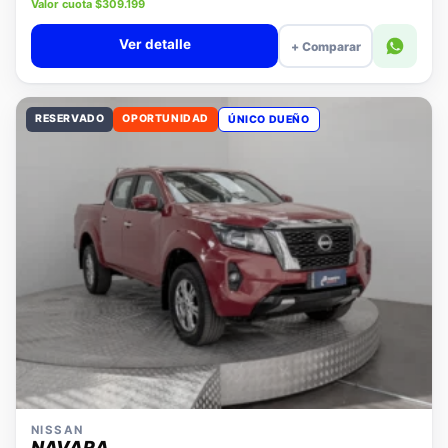
Precio lista $14.280.000
Valor cuota $309.199
Ver detalle
+ Comparar
RESERVADO
OPORTUNIDAD
ÚNICO DUEÑO