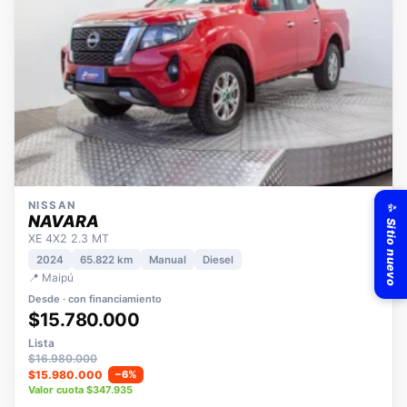
✨ Sitio nuevo
NISSAN
NAVARA
XE 4X2 2.3 MT
2024
65.822 km
Manual
Diesel
📍 Maipú
Desde · con financiamiento
$15.780.000
Lista
$16.980.000
$15.980.000
−6%
Valor cuota $347.935