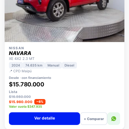
NISSAN
NAVARA
XE 4X2 2.3 MT
2024
74.635 km
Manual
Diesel
📍 CPD Maipú
Desde · con financiamiento
$15.780.000
Lista
$16.980.000
$15.980.000
−6%
Valor cuota $347.935
Ver detalle
+ Comparar