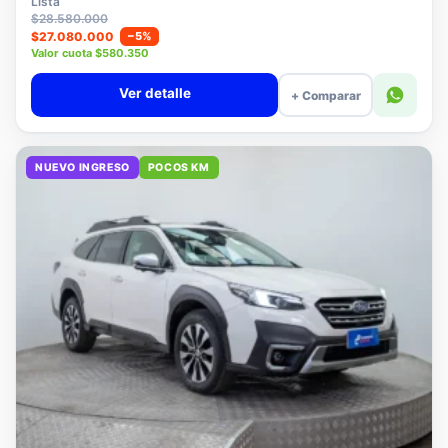
Lista
$28.580.000
$27.080.000
−5%
Valor cuota $580.350
Ver detalle
+ Comparar
NUEVO INGRESO
POCOS KM