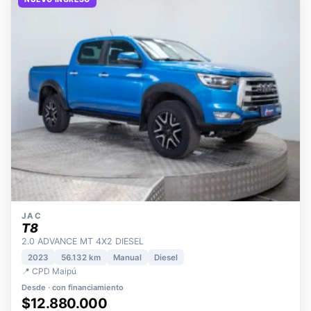
NUEVO INGRESO
JAC
T8
2.0 ADVANCE MT 4X2 DIESEL
2023
56.132 km
Manual
Diesel
📍 CPD Maipú
Desde · con financiamiento