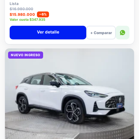
$15.780.000
Lista
$16.980.000
$15.980.000
−6%
Valor cuota $347.935
Ver detalle
+ Comparar
NUEVO INGRESO