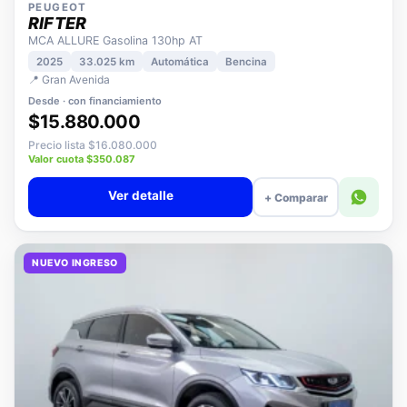
PEUGEOT
RIFTER
MCA ALLURE Gasolina 130hp AT
2025
33.025 km
Automática
Bencina
📍 Gran Avenida
Desde · con financiamiento
$15.880.000
Precio lista $16.080.000
Valor cuota $350.087
Ver detalle
+ Comparar
NUEVO INGRESO