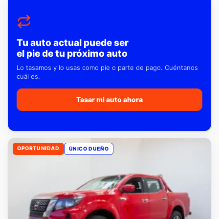
Tu auto actual puede ser
el pie de tu próximo auto
Lo tasamos y lo usas como pie o parte de pago. Cuéntanos
cuál es.
Tasar mi auto ahora
OPORTUNIDAD
ÚNICO DUEÑO