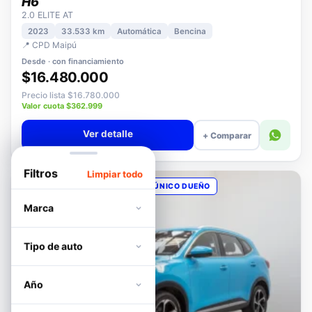
HAVAL
H6
2.0 ELITE AT
2023
33.533 km
Automática
Bencina
📍 CPD Maipú
Desde · con financiamiento
$16.480.000
Precio lista $16.780.000
Valor cuota $362.999
Ver detalle
+ Comparar
Filtros
Limpiar todo
OPORTUNIDAD
POCOS KM
ÚNICO DUEÑO
Marca
Tipo de auto
Año