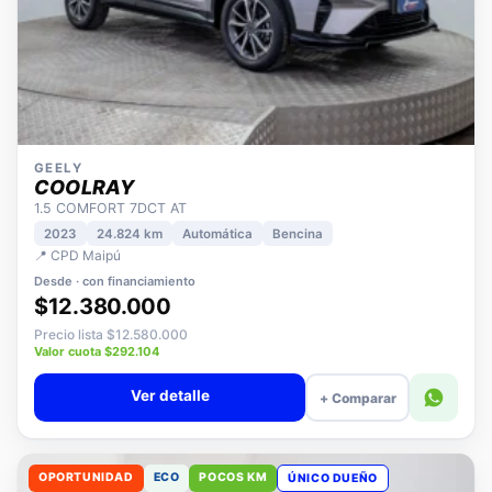
GEELY
COOLRAY
1.5 COMFORT 7DCT AT
2023
24.824 km
Automática
Bencina
📍 CPD Maipú
Desde · con financiamiento
$12.380.000
Precio lista $12.580.000
Valor cuota $292.104
Ver detalle
+ Comparar