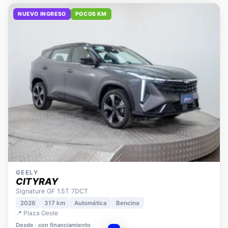
NUEVO INGRESO
POCOS KM
GEELY
CITYRAY
Signature GF 1.5T 7DCT
2026
317 km
Automática
Bencina
📍 Plaza Oeste