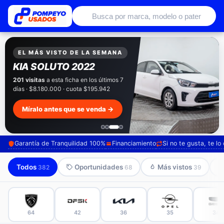
Autos usados con garantía de conce
EXCLUSIVO POMPEYO USADOS
Pompeyo
Garantía Total
Todos nuestros autos salen con 3 meses de
garantía incluida. Súmale 12 o 24 meses con
seguro automotriz y asistencia en ruta.
Mira cómo los preparamos →
Garantía de Tranquilidad 100%
Financiamiento
Si no te gusta, te l
Todos
Oportunidades
Más vistos
382
68
39
64
42
36
35
34