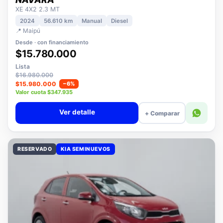
NISSAN
NAVARA
XE 4X2 2.3 MT
2024
56.610 km
Manual
Diesel
📍 Maipú
Desde · con financiamiento
$15.780.000
Lista
$16.980.000
$15.980.000
−6%
Valor cuota $347.935
Ver detalle
+ Comparar
RESERVADO
KIA SEMINUEVOS