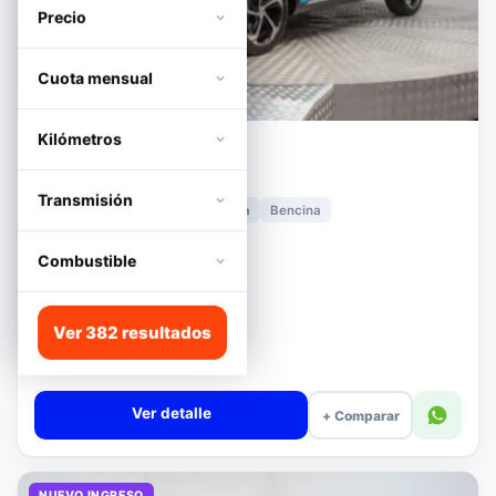
Precio
Cuota mensual
Kilómetros
MG
HS
1.5T DCT TROPHY
Transmisión
2024
11.278 km
Automática
Bencina
📍 Irarrázaval
Desde · con financiamiento
Combustible
$11.680.000
Lista
Ver 382 resultados
$13.180.000
$12.680.000
−4%
Valor cuota $276.089
Ver detalle
+ Comparar