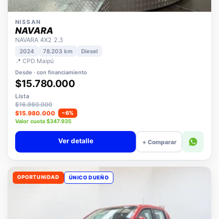
NISSAN
NAVARA
NAVARA 4X2 2.3
2024
78.203 km
Diesel
📍 CPD Maipú
Desde · con financiamiento
$15.780.000
Lista
$16.980.000
$15.980.000
−6%
Valor cuota $347.935
Ver detalle
+ Comparar
OPORTUNIDAD
ÚNICO DUEÑO