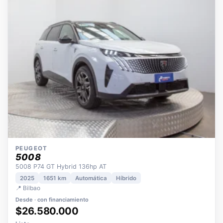
OPORTUNIDAD
ECO
POCOS KM
ÚNICO DUEÑO
PEUGEOT
5008
5008 P74 GT Hybrid 136hp AT
2025
1651 km
Automática
Híbrido
📍 Bilbao
Desde · con financiamiento
$26.580.000