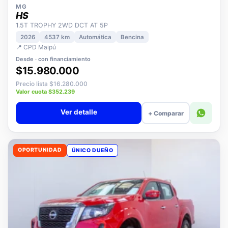
MG
HS
1.5T TROPHY 2WD DCT AT 5P
2026
4537 km
Automática
Bencina
📍 CPD Maipú
Desde · con financiamiento
$15.980.000
Precio lista $16.280.000
Valor cuota $352.239
Ver detalle
+ Comparar
OPORTUNIDAD
ÚNICO DUEÑO