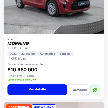
KIA
MORNING
1.2 EX FULL AT
2023
22.366 km
Automática
Bencina
📍 CPD Maipú
Desde · con financiamiento
$10.980.000
Precio lista $11.180.000
Valor cuota $260.075
Ver detalle
+ Comparar