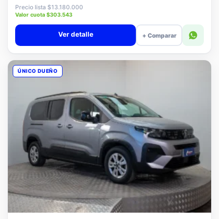
$12.880.000
Precio lista $13.180.000
Valor cuota $303.543
Ver detalle
+ Comparar
ÚNICO DUEÑO