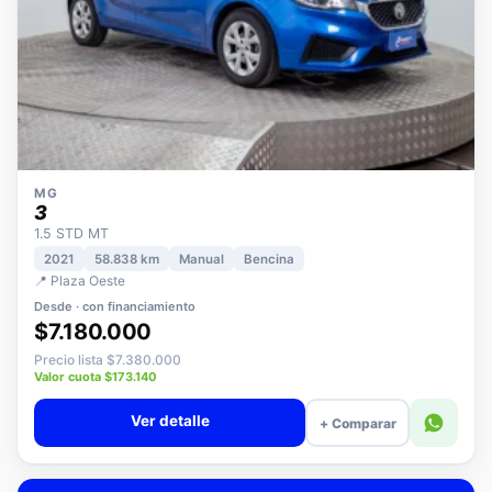
MG
3
1.5 STD MT
2021
58.838 km
Manual
Bencina
📍 Plaza Oeste
Desde · con financiamiento
$7.180.000
Precio lista $7.380.000
Valor cuota $173.140
Ver detalle
+ Comparar