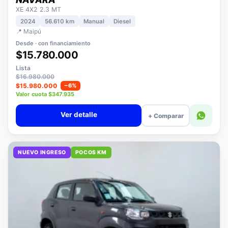
NISSAN
NAVARA
XE 4X2 2.3 MT
2024
56.610 km
Manual
Diesel
📍 Maipú
Desde · con financiamiento
$15.780.000
Lista
$16.980.000
$15.980.000
−6%
Valor cuota $347.935
Ver detalle
+ Comparar
NUEVO INGRESO
POCOS KM