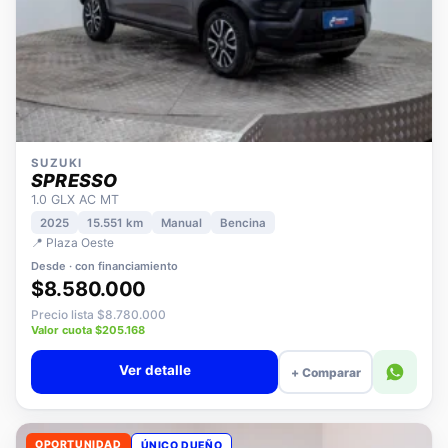
SUZUKI
SPRESSO
1.0 GLX AC MT
2025
15.551 km
Manual
Bencina
📍 Plaza Oeste
Desde · con financiamiento
$8.580.000
Precio lista $8.780.000
Valor cuota $205.168
Ver detalle
+ Comparar