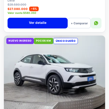
Lista
$28.580.000
$27.080.000
−5%
Valor cuota $580.350
Ver detalle
+ Comparar
NUEVO INGRESO
POCOS KM
ÚNICO DUEÑO