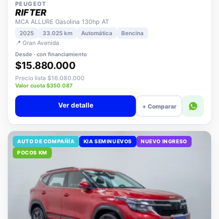
PEUGEOT
RIFTER
MCA ALLURE Gasolina 130hp AT
2025
33.025 km
Automática
Bencina
📍 Gran Avenida
Desde · con financiamiento
$15.880.000
Precio lista $16.080.000
Valor cuota $350.087
Ver detalle
+ Comparar
AUTO DE COMPAÑÍA
KIA SEMINUEVOS
NUEVO INGRESO
POCOS KM