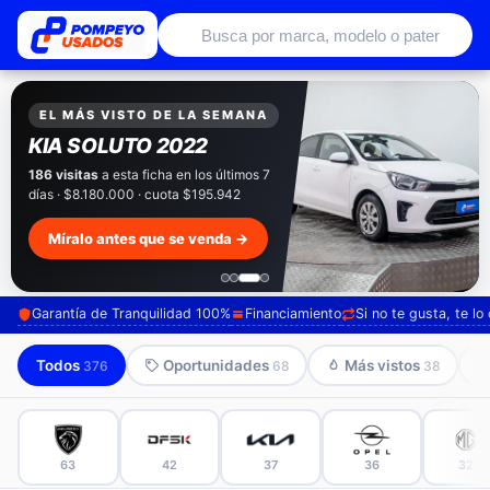
Autos usados con garantía de conce
EXCLUSIVO POMPEYO USADOS
Pompeyo
Garantía Total
Todos nuestros autos salen con 3 meses de
garantía incluida. Súmale 12 o 24 meses con
seguro automotriz y asistencia en ruta.
Mira cómo los preparamos →
Garantía de Tranquilidad 100%
Financiamiento
Si no te gusta, te l
Todos
Oportunidades
Más vistos
376
68
38
63
42
37
36
32