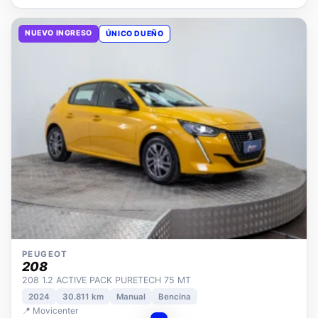
NUEVO INGRESO
ÚNICO DUEÑO
PEUGEOT
208
208 1.2 ACTIVE PACK PURETECH 75 MT
2024
30.811 km
Manual
Bencina