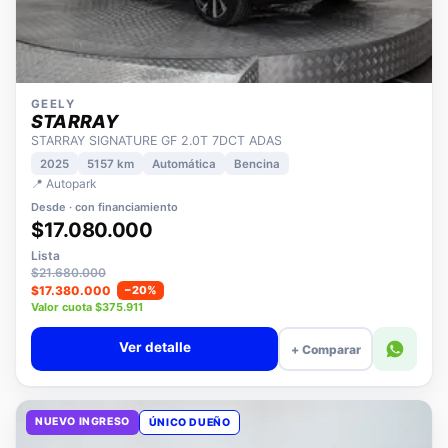
GEELY
STARRAY
STARRAY SIGNATURE GF 2.0T 7DCT ADAS
2025
5157 km
Automática
Bencina
📍 Autopark
Desde · con financiamiento
$17.080.000
Lista
$21.680.000
$17.380.000
−20%
Valor cuota $375.911
Ver detalle
+ Comparar
NUEVO INGRESO
ÚNICO DUEÑO