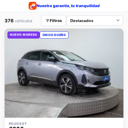
Nuestra garantía,
tu tranquilidad
376
vehículos
Filtros
NUEVO INGRESO
ÚNICO DUEÑO