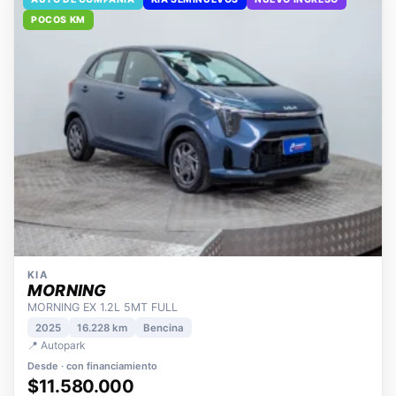
AUTO DE COMPAÑÍA
KIA SEMINUEVOS
NUEVO INGRESO
POCOS KM
KIA
MORNING
MORNING EX 1.2L 5MT FULL
2025
16.228 km
Bencina
📍 Autopark
Desde · con financiamiento