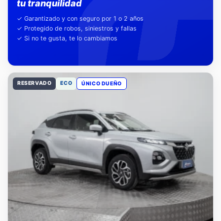
Nuestra garantía,
tu tranquilidad
✓ Garantizado y con seguro por 1 o 2 años
✓ Protegido de robos, siniestros y fallas
✓ Si no te gusta, te lo cambiamos
RESERVADO
ECO
ÚNICO DUEÑO