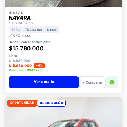
NISSAN
NAVARA
NAVARA 4X2 2.3
2024
78.203 km
Diesel
📍 CPD Maipú
Desde · con financiamiento
$15.780.000
Lista
$16.980.000
$15.980.000
−6%
Valor cuota $347.935
Ver detalle
+ Comparar
OPORTUNIDAD
ÚNICO DUEÑO