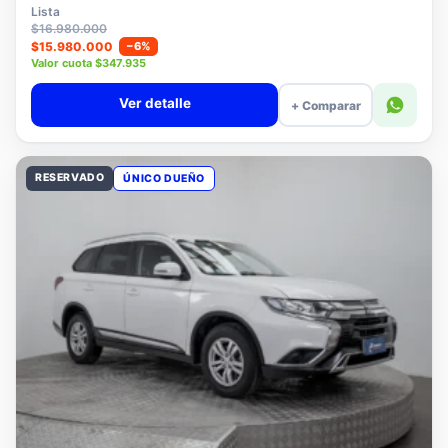
$15.780.000
Lista
$16.980.000
$15.980.000
−6%
Valor cuota $347.935
Ver detalle
+ Comparar
RESERVADO
ÚNICO DUEÑO