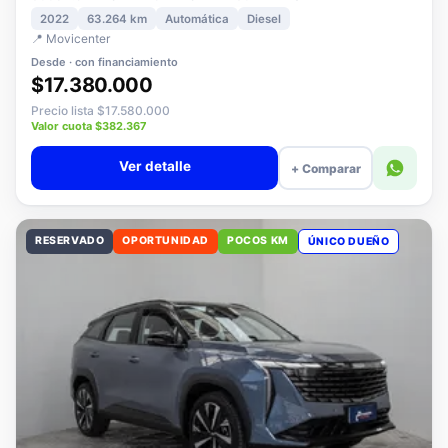
3008 1.5 ALLURE PACK BLUEHDI 130 AT DIESEL
2022
63.264 km
Automática
Diesel
📍 Movicenter
Desde · con financiamiento
$17.380.000
Precio lista $17.580.000
Valor cuota $382.367
Ver detalle
+ Comparar
RESERVADO
OPORTUNIDAD
POCOS KM
ÚNICO DUEÑO