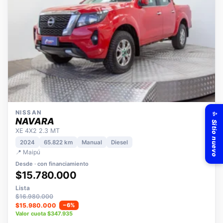
✨ Sitio nuevo
NISSAN
NAVARA
XE 4X2 2.3 MT
2024
65.822 km
Manual
Diesel
📍 Maipú
Desde · con financiamiento
$15.780.000
Lista
$16.980.000
$15.980.000
−6%
Valor cuota $347.935