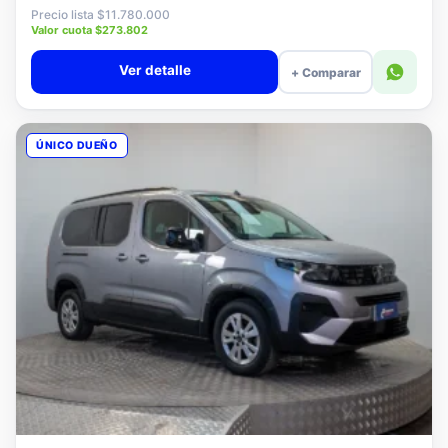
$11.580.000
Precio lista $11.780.000
Valor cuota $273.802
Ver detalle
+ Comparar
ÚNICO DUEÑO