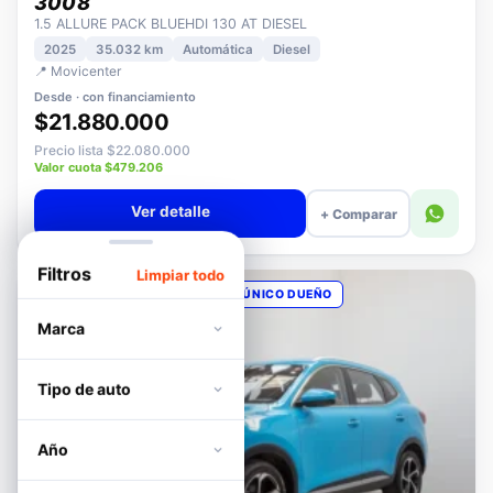
PEUGEOT
3008
1.5 ALLURE PACK BLUEHDI 130 AT DIESEL
2025
35.032 km
Automática
Diesel
📍 Movicenter
Desde · con financiamiento
$21.880.000
Precio lista $22.080.000
Valor cuota $479.206
Ver detalle
+ Comparar
Filtros
Limpiar todo
OPORTUNIDAD
POCOS KM
ÚNICO DUEÑO
Marca
Tipo de auto
Año