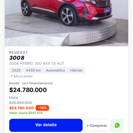
PEUGEOT
3008
3008 HYBRID 300 4X4 1.6 AUT
2025
4455 km
Automática
Híbrido
📍 Movicenter
Desde · con financiamiento
$24.780.000
Lista
$28.980.000
$24.780.000
−14%
Valor cuota $541.614
Ver detalle
+ Comparar