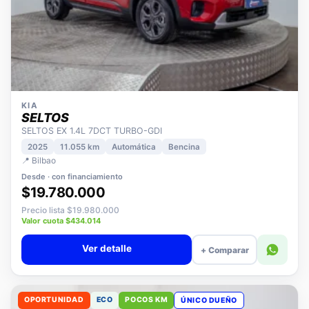
KIA
SELTOS
SELTOS EX 1.4L 7DCT TURBO-GDI
2025
11.055 km
Automática
Bencina
📍 Bilbao
Desde · con financiamiento
$19.780.000
Precio lista $19.980.000
Valor cuota $434.014
Ver detalle
+ Comparar