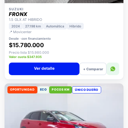
SUZUKI
FRONX
1.5 GLX AT HIBRIDO
2024
27.198 km
Automática
Híbrido
📍 Movicenter
Desde · con financiamiento
$15.780.000
Precio lista $15.980.000
Valor cuota $347.935
Ver detalle
+ Comparar
OPORTUNIDAD
ECO
POCOS KM
ÚNICO DUEÑO