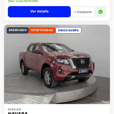
Precio lista $11.880.000
Valor cuota $276.089
Ver detalle
+ Comparar
RESERVADO
OPORTUNIDAD
ÚNICO DUEÑO