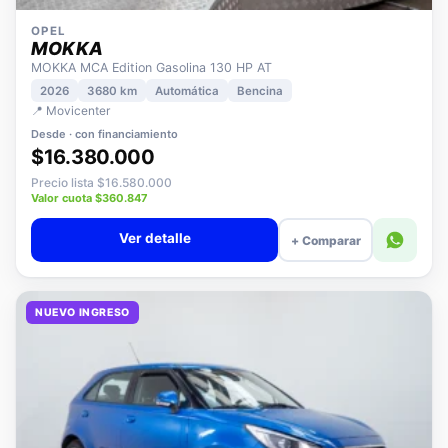
OPEL
MOKKA
MOKKA MCA Edition Gasolina 130 HP AT
2026
3680 km
Automática
Bencina
📍 Movicenter
Desde · con financiamiento
$16.380.000
Precio lista $16.580.000
Valor cuota $360.847
Ver detalle
+ Comparar
NUEVO INGRESO