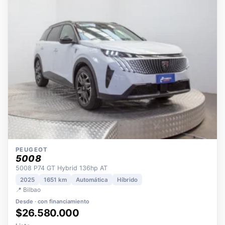
OPORTUNIDAD
ECO
POCOS KM
ÚNICO DUEÑO
PEUGEOT
5008
5008 P74 GT Hybrid 136hp AT
2025
1651 km
Automática
Híbrido
📍 Bilbao
Desde · con financiamiento
$26.580.000