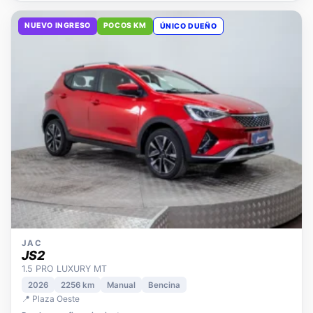
NUEVO INGRESO
POCOS KM
ÚNICO DUEÑO
JAC
JS2
1.5 PRO LUXURY MT
2026
2256 km
Manual
Bencina
📍 Plaza Oeste