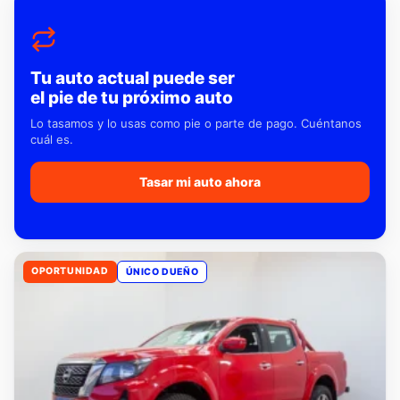
Tu auto actual puede ser
el pie de tu próximo auto
Lo tasamos y lo usas como pie o parte de pago. Cuéntanos
cuál es.
Tasar mi auto ahora
OPORTUNIDAD
ÚNICO DUEÑO