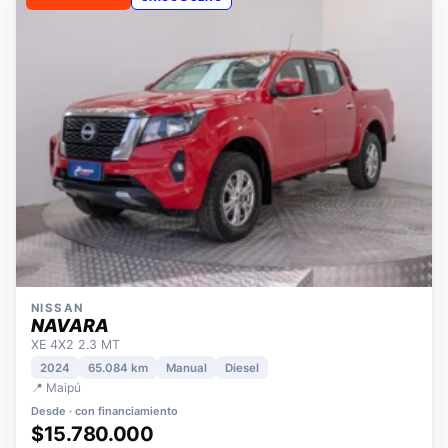
OPORTUNIDAD
ÚNICO DUEÑO
NISSAN
NAVARA
XE 4X2 2.3 MT
2024
65.084 km
Manual
Diesel
📍 Maipú
Desde · con financiamiento