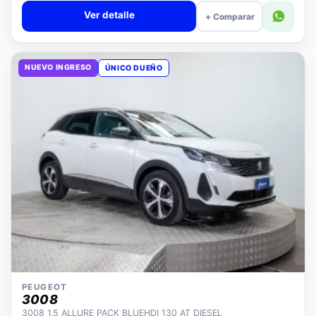
Ver detalle
+ Comparar
NUEVO INGRESO
ÚNICO DUEÑO
PEUGEOT
3008