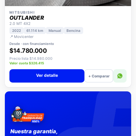
MITSUBISHI
OUTLANDER
2.0 MT 4X2
2022
61.114 km
Manual
Bencina
📍 Movicenter
Desde · con financiamiento
$14.780.000
Precio lista $14.980.000
Valor cuota $326.415
Ver detalle
+ Comparar