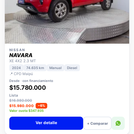
NISSAN
NAVARA
XE 4X2 2.3 MT
2024
74.635 km
Manual
Diesel
📍 CPD Maipú
Desde · con financiamiento
$15.780.000
Lista
$16.980.000
$15.980.000
−6%
Valor cuota $347.935
Ver detalle
+ Comparar