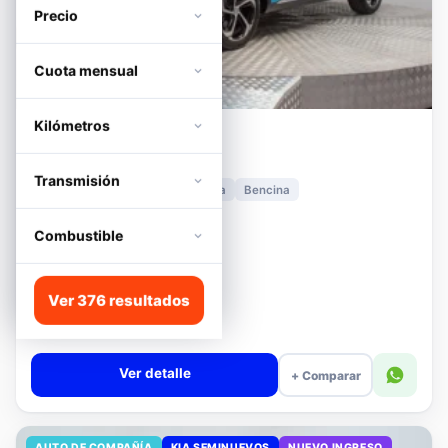
Precio
Cuota mensual
Kilómetros
MG
HS
1.5T DCT TROPHY
Transmisión
2024
11.278 km
Automática
Bencina
📍 Irarrázaval
Desde · con financiamiento
Combustible
$11.680.000
Lista
Ver 376 resultados
$13.180.000
$12.680.000
−4%
Valor cuota $276.089
Ver detalle
+ Comparar