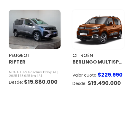
PEUGEOT
CITROËN
RIFTER
BERLINGO MULTISPACE
MCA ALLURE Gasolina 130hp AT
$
229.990
Valor cuota
2025
33.025 km
AT
$
15.880.000
$
19.490.000