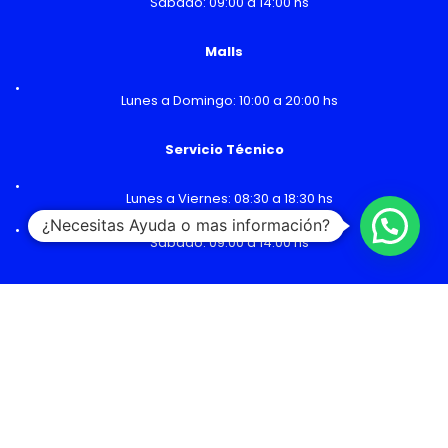
Sábado: 09:00 a 14:00 hs
Malls
Lunes a Domingo: 10:00 a 20:00 hs
Servicio Técnico
Lunes a Viernes: 08:30 a 18:30 hs
¿Necesitas Ayuda o mas información?
Sábado: 09:00 a 14:00 hs
Los precios y cuotas publicados son referenciales, incluyen
bonos de descuentos y están sujetos a confirmación según
stock y vigencia de las promociones. Los precios incluyen IVA a
no ser de que se indique lo contrario. Imágenes, textos y fichas
técnicas pueden incluir características no disponibles o que
sean modificadas sin previo aviso por el importador local.
Derechos reservados © 2026 Pompeyo Carrasco