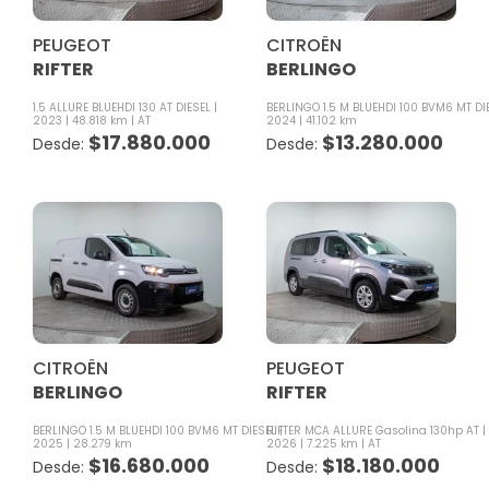
PEUGEOT
CITROËN
RIFTER
BERLINGO
1.5 ALLURE BLUEHDI 130 AT DIESEL
BERLINGO 1.5 M BLUEHDI 100 BVM6 MT DI
2023
48.818 km
AT
2024
41.102 km
$
17.880.000
$
13.280.000
CITROËN
PEUGEOT
BERLINGO
RIFTER
BERLINGO 1.5 M BLUEHDI 100 BVM6 MT DIESEL
RIFTER MCA ALLURE Gasolina 130hp AT
2025
28.279 km
2026
7.225 km
AT
$
16.680.000
$
18.180.000