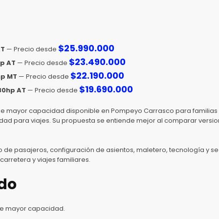
$
25.990.000
AT
— Precio desde
$
23.490.000
hp AT
— Precio desde
$
22.190.000
hp MT
— Precio desde
$
19.690.000
130hp AT
— Precio desde
ar de mayor capacidad disponible en Pompeyo Carrasco para familias
didad para viajes. Su propuesta se entiende mejor al comparar versi
ro de pasajeros, configuración de asientos, maletero, tecnología y 
rretera y viajes familiares.
do
 de mayor capacidad.