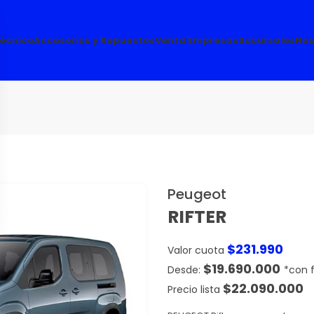
Técnico
Accesorios y Repuestos
Venta Empresas
Sucursales
Nos
Peugeot
RIFTER
$
231.990
Valor cuota
$
19.690.000
$
22.090.000
Precio lista