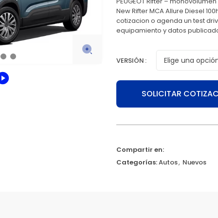
PEUGEOT Rifter – monovolumen ve
New Rifter MCA Allure Diesel 100h
cotizacion o agenda un test dri
equipamiento y datos publicado
VERSIÓN
SOLICITAR COTIZA
Compartir en:
Categorías:
Autos
,
Nuevos