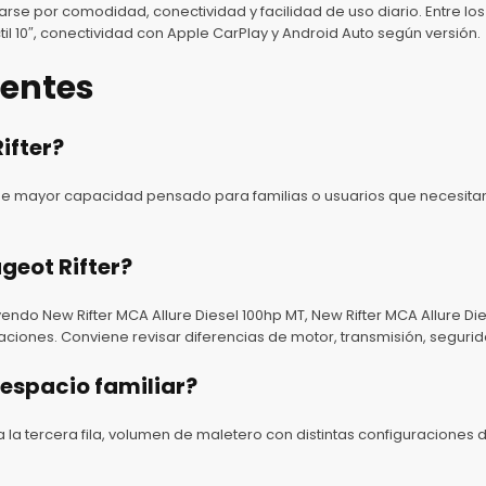
visarse por comodidad, conectividad y facilidad de uso diario. Entre 
il 10″, conectividad con Apple CarPlay y Android Auto según versión.
uentes
ifter?
 de mayor capacidad pensado para familias o usuarios que necesitan 
geot Rifter?
endo New Rifter MCA Allure Diesel 100hp MT, New Rifter MCA Allure Die
raciones. Conviene revisar diferencias de motor, transmisión, seguri
 espacio familiar?
a tercera fila, volumen de maletero con distintas configuraciones de