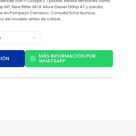
rsátil con i-Cockpit y 7 plazas. Revisa versiones como
p MT, New Rifter MCA Allure Diesel 130hp AT y solicita
ve en Pompeyo Carrasco. Consulta ficha tecnica,
s del modelo antes de cotizar.
MÁS INFORMACIÓN POR
CIÓN
WHATSAPP