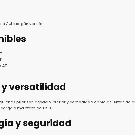
.
oid Auto según versión.
nibles
MT
T
p AT
 y versatilidad
 quienes priorizan espacio interior y comodidad en viajes. Antes de 
arga o maletero de 1.198 l.
ogía y seguridad