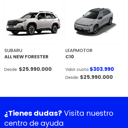
SUBARU
LEAPMOTOR
ALL NEW FORESTER
C10
$
25.990.000
$
303.990
Valor cuota
$
25.990.000
¿Tienes dudas?
Visita nuestro
centro de ayuda