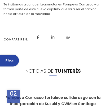
Te invitamos a conocer Leapmotor en Pompeyo Carrasco
y a
formar parte de este nuevo capítulo, que va a ser el camino
hacia el futuro de la movilidad.
Filtros
NOTICIAS DE
TU INTERÉS
02
Pompeyo Carrasco fortalece su liderazgo con la
JUL
incorporación de Suzuki y GWM en Santiago