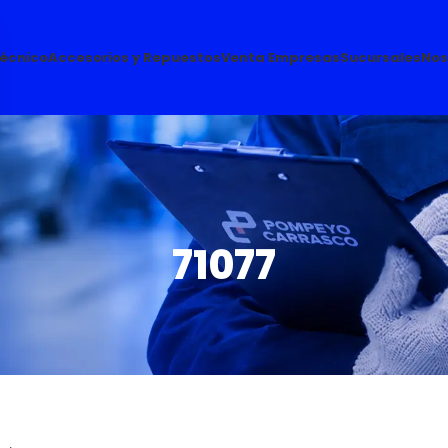
Técnico
Accesorios y Repuestos
Venta Empresas
Sucursales
Nos
71077