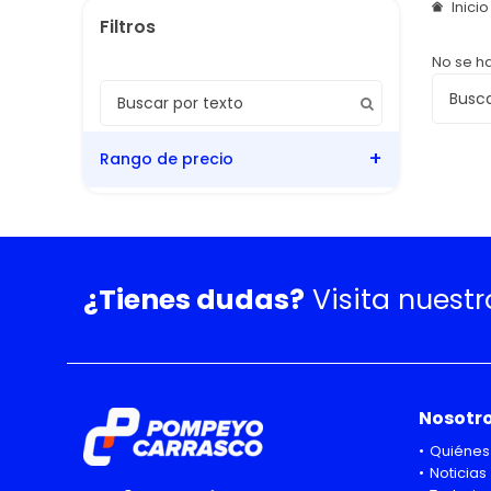
Inici
No se h
Rango de precio
¿Tienes dudas?
Visita nuest
Nosotr
Quiénes
Noticias