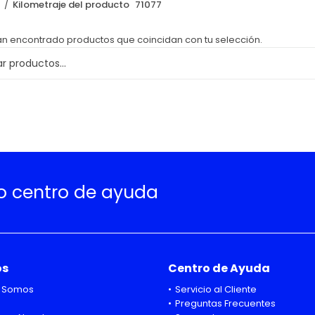
o
Kilometraje del producto
71077
an encontrado productos que coincidan con tu selección.
ro centro de ayuda
os
Centro de Ayuda
 Somos
Servicio al Cliente
Preguntas Frecuentes