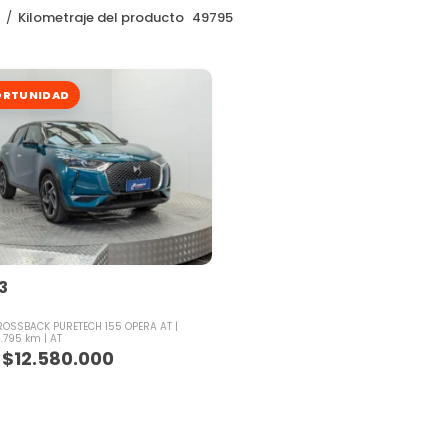
o
Kilometraje del producto
49795
RTUNIDAD
3
CROSSBACK PURETECH 155 OPERA AT
.795 km
AT
$
12.580.000