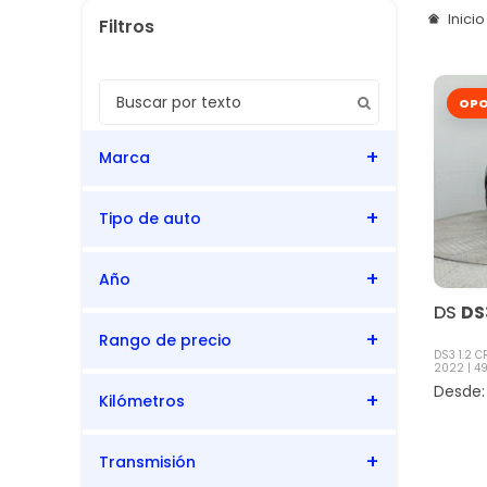
Inici
OPO
Marca
Tipo de auto
DS
Año
SUV
DS
DS
Rango de precio
2022
DS3 1.2 
2022
49
Kilómetros
49.795
49.795
Transmisión