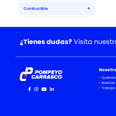
Combustible
Automática
Bencina
¿Tienes dudas?
Visita nuest
Nosotr
Quiénes
Noticias
Trabaja 