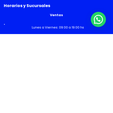
Horarios y Sucursales
Ventas
¿Necesitas Ayuda o mas información?
Lunes a Viernes: 09:00 a 19:00 hs
Sábado: 09:00 a 14:00 hs
Malls
Lunes a Domingo: 10:00 a 20:00 hs
Servicio Técnico
Lunes a Viernes: 08:30 a 18:30 hs
Sábado: 09:00 a 14:00 hs