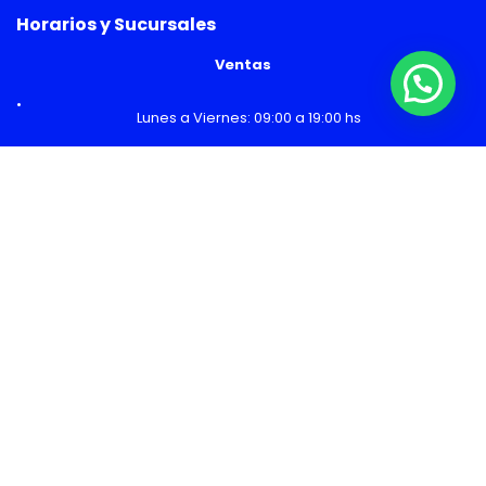
Horarios y Sucursales
Ventas
¿Necesitas Ayuda o mas información?
Lunes a Viernes: 09:00 a 19:00 hs
Sábado: 09:00 a 14:00 hs
Malls
Lunes a Domingo: 10:00 a 20:00 hs
Servicio Técnico
Lunes a Viernes: 08:30 a 18:30 hs
Sábado: 09:00 a 14:00 hs