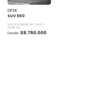
DFSK
SUV 560
560 1.8 COMFORT MT
2023
36.316 km
$
8.780.000