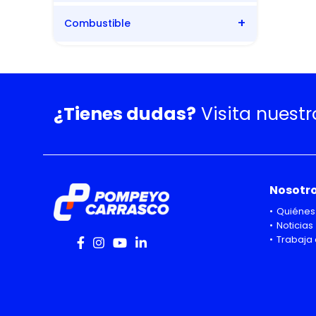
Combustible
Manual
Diesel
¿Tienes dudas?
Visita nuest
Nosotr
Quiénes
Noticias
Trabaja 