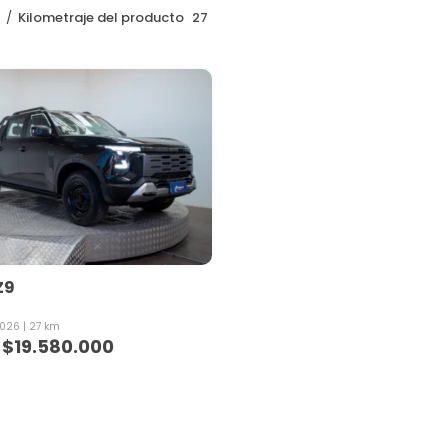
o
Kilometraje del producto
27
Z9
026
27 km
$
19.580.000