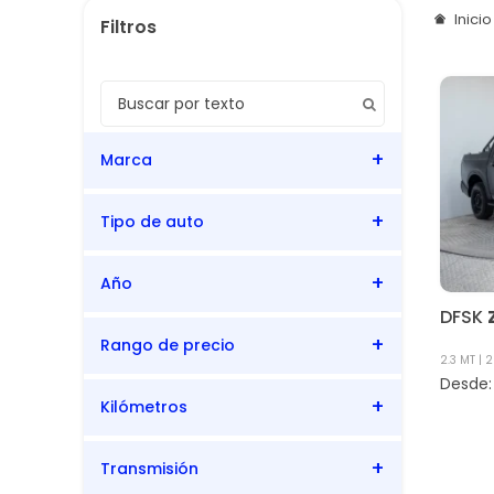
Inici
Marca
Tipo de auto
DFSK
Año
Pick up
DFSK
Rango de precio
2026
2.3 MT
2
Kilómetros
27
27
Transmisión