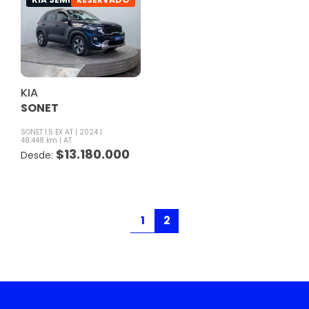
KIA
SONET
SONET 1.5 EX AT
2024
48.448 km
AT
$
13.180.000
1
2