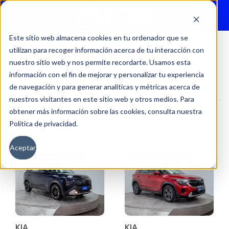
Menu
Este sitio web almacena cookies en tu ordenador que se
utilizan para recoger información acerca de tu interacción con
nuestro sitio web y nos permite recordarte. Usamos esta
Inicio
Productos etiquetados “Kia Seminuevos Certificados”
información con el fin de mejorar y personalizar tu experiencia
Página 2
de navegación y para generar analíticas y métricas acerca de
nuestros visitantes en este sitio web y otros medios. Para
obtener más información sobre las cookies, consulta nuestra
Política de privacidad.
Filtros
Aceptar
KIA SEMINUEVOS
KIA SEMINUEVOS
KIA
KIA