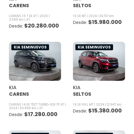
CARENS
SELTOS
CARENS 1.5 T EX AT
2026
1.5 EX MT
2024
34.737 km
2.599 km
AT
$
15.980.000
$
20.280.000
KIA SEMINUEVOS
KIA SEMINUEVOS
KIA
KIA
CARENS
SELTOS
CARENS 1.4 EX 7DCT TURBO-GDI 7P AT
1.6 EX FULL MT
2024
12.947 km
2024
50.899 km
AT
$
15.380.000
$
17.280.000