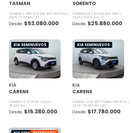
TASMAN
SORENTO
TASMAN X-PRO 2.2T DSL 8AT 4X4 FULL
SORENTO EX 2.5L GSL 6AT 2WD
2025
17.731 km
AT
2023
47.679 km
AT
$
53.080.000
$
25.880.000
KIA SEMINUEVOS
KIA SEMINUEVOS
KIA
KIA
CARENS
CARENS
CARENS 1.5 LX 7P MT
2023
CARENS 1.4 EX 7DCT TURBO-GDI 7P AT
48.926 km
2024
39.960 km
AT
$
15.380.000
$
17.780.000
KIA SEMINUEVOS
RESERVADO