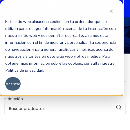
Menu
Este sitio web almacena cookies en tu ordenador que se
utilizan para recoger información acerca de tu interacción con
SUV 600 1.5 T COMFORT AT
nuestro sitio web y nos permite recordarte. Usamos esta
información con el fin de mejorar y personalizar tu experiencia
de navegación y para generar analíticas y métricas acerca de
nuestros visitantes en este sitio web y otros medios. Para
obtener más información sobre las cookies, consulta nuestra
Política de privacidad.
Inicio
Versión del producto
SUV 600 1.5 T COMFORT AT
Aceptar
No se han encontrado productos que coincidan con tu
selección.