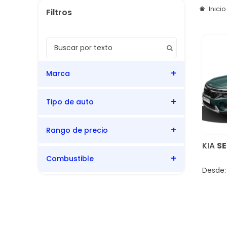
Inici
Marca
Tipo de auto
Kia
Rango de precio
SUV
KIA
S
Combustible
Bencina