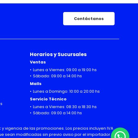
Contáctanos
Horarios y Sucursales
Ventas
Lunes a Viernes: 09:00 a 19:00 hs
Sábado: 09:00 a 14:00 hs
Malls
Lunes a Domingo: 10:00 a 20:00 hs
Servicio Técnico
hs
Lunes a Viernes: 08:30 a 18:30 hs
Sábado: 09:00 a 14:00 hs
 y vigencia de las promociones. Los precios incluyen IVA
 que sean modificadas sin previo aviso por el importador
¿Necesitas Ayuda o mas información?