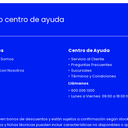
ro centro de ayuda
os
Centro de Ayuda
 Somos
Servicio al Cliente
Preguntas Frecuentes
con Nosotros
Sucursales
Términos y Condiciones
Llámanos
600 006 1300
Lunes a Viernes: 09:00 a 18:00 
uyen bonos de descuentos y están sujetos a confirmación según stock
os y fichas técnicas pueden incluir características no disponibles o