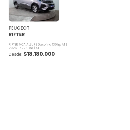
PEUGEOT
RIFTER
RIFTER MCA ALLURE Gasolina 130hp AT
2026
7.225 km
AT
$
18.180.000