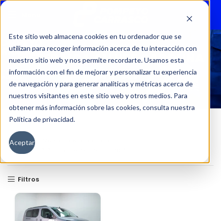
Menu
Este sitio web almacena cookies en tu ordenador que se
utilizan para recoger información acerca de tu interacción con
RIFTER MCA ALLURE GASOLINA
nuestro sitio web y nos permite recordarte. Usamos esta
130HP AT
información con el fin de mejorar y personalizar tu experiencia
de navegación y para generar analíticas y métricas acerca de
nuestros visitantes en este sitio web y otros medios. Para
obtener más información sobre las cookies, consulta nuestra
Política de privacidad.
Inicio
Versión del producto
Aceptar
RIFTER MCA ALLURE Gasolina 130hp AT
Filtros