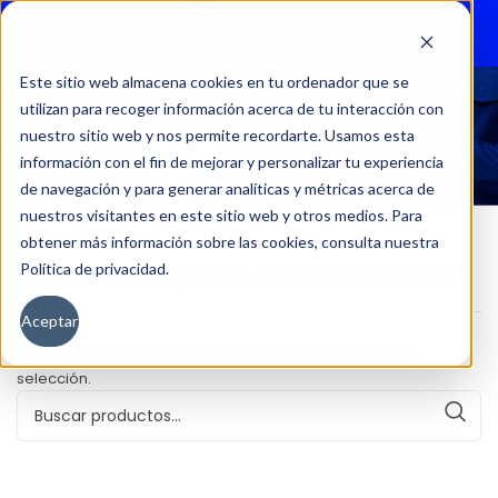
Menu
Este sitio web almacena cookies en tu ordenador que se
utilizan para recoger información acerca de tu interacción con
POLO 1.6 COMFORTLINE MT
nuestro sitio web y nos permite recordarte. Usamos esta
información con el fin de mejorar y personalizar tu experiencia
de navegación y para generar analíticas y métricas acerca de
nuestros visitantes en este sitio web y otros medios. Para
obtener más información sobre las cookies, consulta nuestra
Política de privacidad.
Inicio
Versión del producto
POLO 1.6 COMFORTLINE MT
Aceptar
No se han encontrado productos que coincidan con tu
selección.