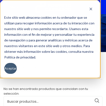
Menu
Este sitio web almacena cookies en tu ordenador que se
utilizan para recoger información acerca de tu interacción con
OKAVANGO SIGNATURE GF 2.0 T
nuestro sitio web y nos permite recordarte. Usamos esta
7DCT ADAS
información con el fin de mejorar y personalizar tu experiencia
de navegación y para generar analíticas y métricas acerca de
nuestros visitantes en este sitio web y otros medios. Para
obtener más información sobre las cookies, consulta nuestra
Política de privacidad.
Inicio
Versión del producto
Aceptar
OKAVANGO SIGNATURE GF 2.0 T 7DCT ADAS
No se han encontrado productos que coincidan con tu
selección.