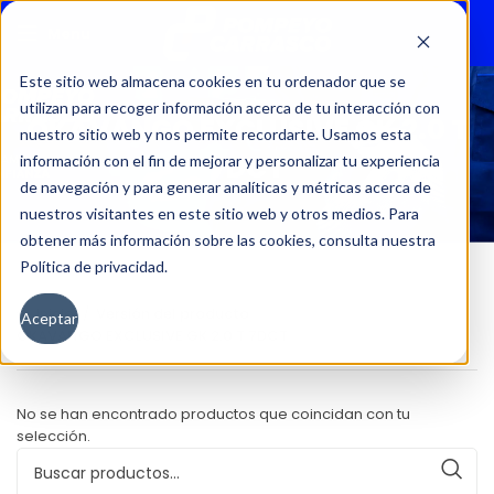
Menu
Este sitio web almacena cookies en tu ordenador que se
utilizan para recoger información acerca de tu interacción con
OKAVANGO EXCLUSIVE GK 2.0 T
nuestro sitio web y nos permite recordarte. Usamos esta
7DCT
información con el fin de mejorar y personalizar tu experiencia
de navegación y para generar analíticas y métricas acerca de
nuestros visitantes en este sitio web y otros medios. Para
obtener más información sobre las cookies, consulta nuestra
Política de privacidad.
Inicio
Versión del producto
Aceptar
OKAVANGO EXCLUSIVE GK 2.0 T 7DCT
No se han encontrado productos que coincidan con tu
selección.