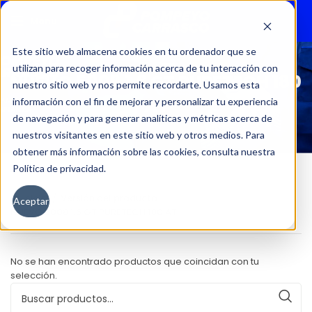
Menu
Este sitio web almacena cookies en tu ordenador que se
utilizan para recoger información acerca de tu interacción con
NUEVO 5008 1.6 GT PURETECH 180
nuestro sitio web y nos permite recordarte. Usamos esta
AT
información con el fin de mejorar y personalizar tu experiencia
de navegación y para generar analíticas y métricas acerca de
nuestros visitantes en este sitio web y otros medios. Para
obtener más información sobre las cookies, consulta nuestra
Política de privacidad.
Inicio
Versión del producto
Aceptar
NUEVO 5008 1.6 GT PURETECH 180 AT
No se han encontrado productos que coincidan con tu
selección.