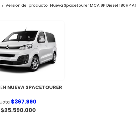
o
Versión del producto
Nueva Spacetourer MCA 9P Diesel 180HP A
OËN
NUEVA SPACETOURER
$
367.990
cuota
$
25.590.000