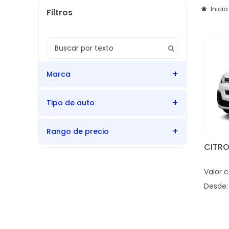
Inici
Marca
Tipo de auto
Citroën
Rango de precio
Comercial
CITR
Valor 