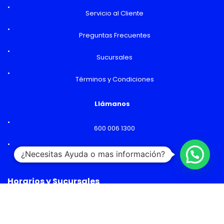
Servicio al Cliente
Preguntas Frecuentes
Sucursales
Términos y Condiciones
Llámanos
600 006 1300
Lunes a Viernes: 09:00 a 18:00 hs
¿Necesitas Ayuda o mas información?
Horarios y Sucursales
Ventas