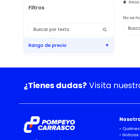
Inici
No se h
Rango de precio
¿Tienes dudas?
Visita nuest
Nosotr
Quiénes
Noticias