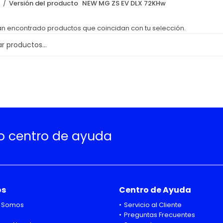
o
Versión del producto
NEW MG ZS EV DLX 72KHw
an encontrado productos que coincidan con tu selección.
ro centro de ayuda
os
Centro de Ayuda
 Somos
Servicio al Cliente
Preguntas Frecuentes