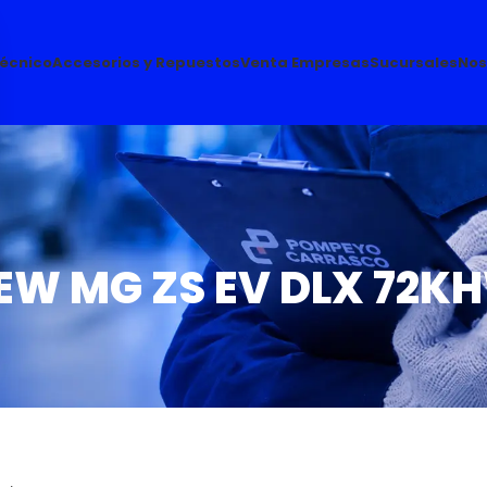
Técnico
Accesorios y Repuestos
Venta Empresas
Sucursales
Nos
EW MG ZS EV DLX 72K