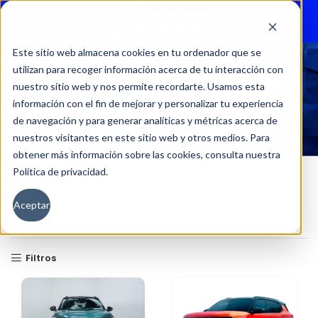
Menu
Este sitio web almacena cookies en tu ordenador que se
utilizan para recoger información acerca de tu interacción con
NEW CROSSLAND GS 5P HYBRID
nuestro sitio web y nos permite recordarte. Usamos esta
136 HP AT
información con el fin de mejorar y personalizar tu experiencia
de navegación y para generar analíticas y métricas acerca de
nuestros visitantes en este sitio web y otros medios. Para
obtener más información sobre las cookies, consulta nuestra
Política de privacidad.
Inicio
Versión del producto
Aceptar
New Crossland GS 5P Hybrid 136 HP AT
Filtros