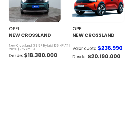
OPEL
OPEL
NEW CROSSLAND
NEW CROSSLAND
New Crossland GS 5P Hybrid 136 HP AT
$
236.990
Valor cuota
2026
775 km
AT
$
18.380.000
$
20.190.000