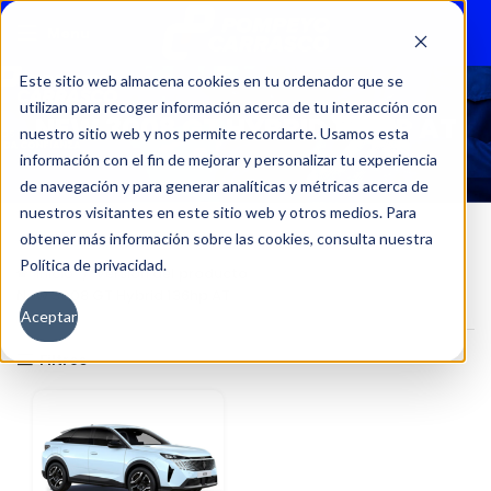
Menu
Este sitio web almacena cookies en tu ordenador que se
utilizan para recoger información acerca de tu interacción con
NEW 3008 GT HYBRID 136HP AT
nuestro sitio web y nos permite recordarte. Usamos esta
información con el fin de mejorar y personalizar tu experiencia
de navegación y para generar analíticas y métricas acerca de
nuestros visitantes en este sitio web y otros medios. Para
obtener más información sobre las cookies, consulta nuestra
Política de privacidad.
Inicio
Versión del producto
New 3008 GT Hybrid 136hp AT
Aceptar
Filtros