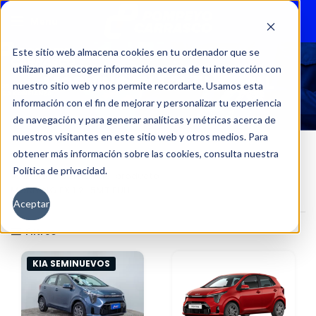
Menu
Este sitio web almacena cookies en tu ordenador que se
utilizan para recoger información acerca de tu interacción con
MORNING EX 1.2L 5MT FULL
nuestro sitio web y nos permite recordarte. Usamos esta
información con el fin de mejorar y personalizar tu experiencia
de navegación y para generar analíticas y métricas acerca de
nuestros visitantes en este sitio web y otros medios. Para
obtener más información sobre las cookies, consulta nuestra
Política de privacidad.
Inicio
Versión del producto
MORNING EX 1.2L 5MT FULL
Aceptar
Filtros
KIA SEMINUEVOS