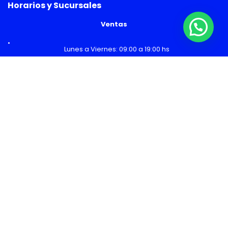
Horarios y Sucursales
Ventas
Lunes a Viernes: 09:00 a 19:00 hs
Sábado: 09:00 a 14:00 hs
Malls
Lunes a Domingo: 10:00 a 20:00 hs
Servicio Técnico
Lunes a Viernes: 08:30 a 18:30 hs
Sábado: 09:00 a 14:00 hs
Los precios y cuotas publicados son referenciales, incluyen