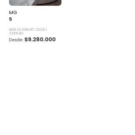
MG
5
MG5 1.5 COM MT
2025
2.309 km
$
9.280.000