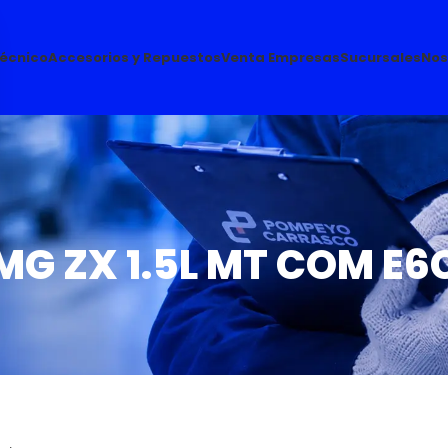
Técnico
Accesorios y Repuestos
Venta Empresas
Sucursales
Nos
MG ZX 1.5L MT COM E6