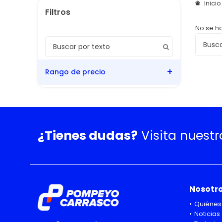
Inici
No se h
Rango de precio
¿Tienes dudas?
Visita nuest
Nosotr
Quiénes
Noticias