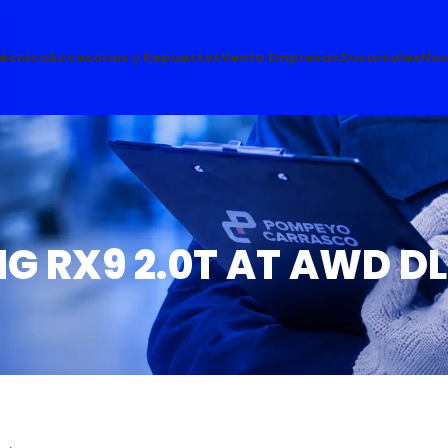
Técnico
Accesorios y Repuestos
Venta Empresas
Sucursales
Nos
G RX9 2.0T AT AWD D