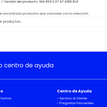
o
Versión del producto
MG RX9 2.0T AT AWD DLX
an encontrado productos que coincidan con tu selección.
ro centro de ayuda
os
Centro de Ayuda
 Somos
Servicio al Cliente
Preguntas Frecuentes