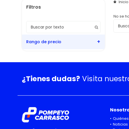
Inici
No se h
Rango de precio
¿Tienes dudas?
Visita nuest
Nosotr
Quiénes
Noticias