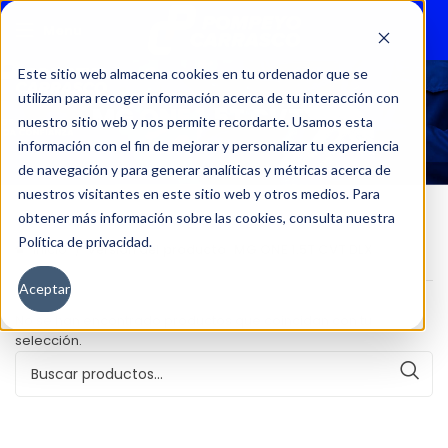
Menu
Este sitio web almacena cookies en tu ordenador que se
utilizan para recoger información acerca de tu interacción con
MG ONE 1.5T CVT DLX
nuestro sitio web y nos permite recordarte. Usamos esta
información con el fin de mejorar y personalizar tu experiencia
de navegación y para generar analíticas y métricas acerca de
nuestros visitantes en este sitio web y otros medios. Para
obtener más información sobre las cookies, consulta nuestra
Política de privacidad.
Inicio
Versión del producto
MG ONE 1.5T CVT DLX
Aceptar
No se han encontrado productos que coincidan con tu
selección.