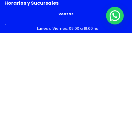
Horarios y Sucursales
Ventas
¿Necesitas Ayuda o mas información?
Lunes a Viernes: 09:00 a 19:00 hs
Sábado: 09:00 a 14:00 hs
Malls
Lunes a Domingo: 10:00 a 20:00 hs
Servicio Técnico
Lunes a Viernes: 08:30 a 18:30 hs
Sábado: 09:00 a 14:00 hs
Los precios y cuotas publicados son referenciales, incluyen