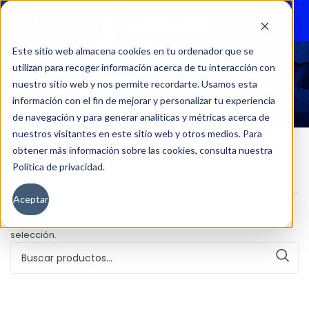
Menu
Este sitio web almacena cookies en tu ordenador que se
utilizan para recoger información acerca de tu interacción con
KORANDO 1.5 LX MT
nuestro sitio web y nos permite recordarte. Usamos esta
información con el fin de mejorar y personalizar tu experiencia
de navegación y para generar analíticas y métricas acerca de
nuestros visitantes en este sitio web y otros medios. Para
obtener más información sobre las cookies, consulta nuestra
Política de privacidad.
Inicio
Versión del producto
KORANDO 1.5 LX MT
Aceptar
No se han encontrado productos que coincidan con tu
selección.