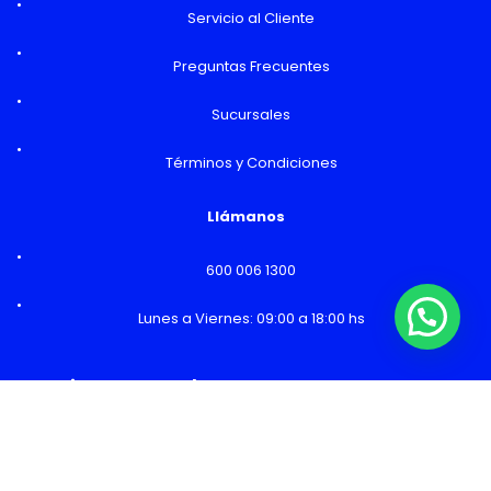
Servicio al Cliente
Preguntas Frecuentes
Sucursales
Términos y Condiciones
Llámanos
600 006 1300
Lunes a Viernes: 09:00 a 18:00 hs
¿Necesitas Ayuda o mas información?
Horarios y Sucursales
Ventas
Lunes a Viernes: 09:00 a 19:00 hs