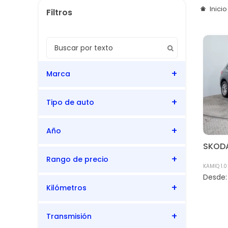
Inici
Marca
Tipo de auto
SKODA
Año
SUV
SKOD
Rango de precio
2023
KAMIQ 1.0
Kilómetros
42.838
42.838
Transmisión