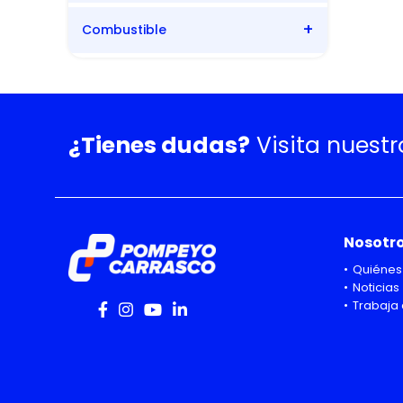
Combustible
Automática
Bencina
¿Tienes dudas?
Visita nuest
Nosotr
Quiénes
Noticias
Trabaja 