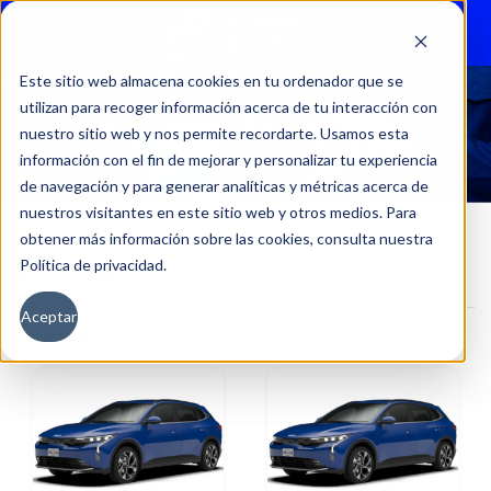
Menu
Este sitio web almacena cookies en tu ordenador que se
utilizan para recoger información acerca de tu interacción con
K3 CROSS EX 1.6L 6AT
nuestro sitio web y nos permite recordarte. Usamos esta
información con el fin de mejorar y personalizar tu experiencia
de navegación y para generar analíticas y métricas acerca de
nuestros visitantes en este sitio web y otros medios. Para
obtener más información sobre las cookies, consulta nuestra
Política de privacidad.
Inicio
Versión del producto
K3 CROSS EX 1.6L 6AT
Aceptar
Filtros