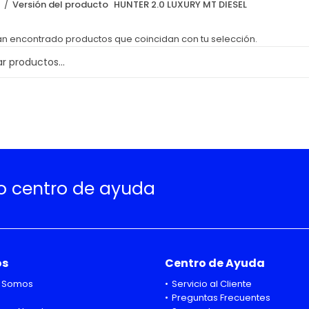
o
Versión del producto
HUNTER 2.0 LUXURY MT DIESEL
an encontrado productos que coincidan con tu selección.
ro centro de ayuda
os
Centro de Ayuda
 Somos
Servicio al Cliente
Preguntas Frecuentes