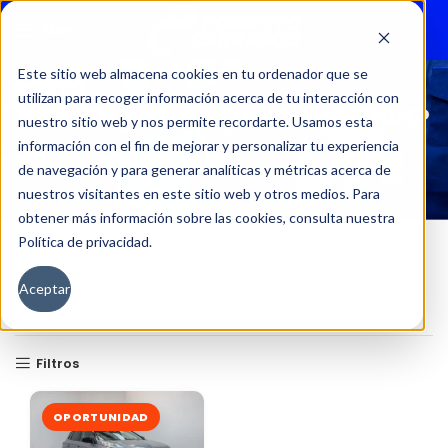
Menu
Este sitio web almacena cookies en tu ordenador que se
utilizan para recoger información acerca de tu interacción con
GRANDLAND GS GASOLINA 130HP
nuestro sitio web y nos permite recordarte. Usamos esta
MT
información con el fin de mejorar y personalizar tu experiencia
de navegación y para generar analíticas y métricas acerca de
nuestros visitantes en este sitio web y otros medios. Para
obtener más información sobre las cookies, consulta nuestra
Política de privacidad.
Inicio
Versión del producto
Aceptar
Grandland GS Gasolina 130HP MT
Filtros
OPORTUNIDAD