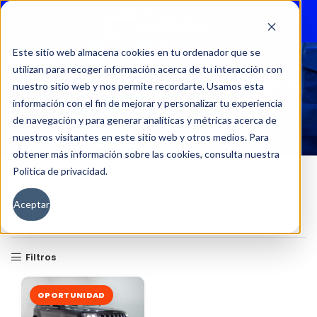
Menu
Este sitio web almacena cookies en tu ordenador que se
utilizan para recoger información acerca de tu interacción con
GRAND CHEROKEE 3.6 LIMITED X
nuestro sitio web y nos permite recordarte. Usamos esta
AT 4X4
información con el fin de mejorar y personalizar tu experiencia
de navegación y para generar analíticas y métricas acerca de
nuestros visitantes en este sitio web y otros medios. Para
obtener más información sobre las cookies, consulta nuestra
Política de privacidad.
Inicio
Versión del producto
Aceptar
GRAND CHEROKEE 3.6 LIMITED X AT 4X4
Filtros
OPORTUNIDAD