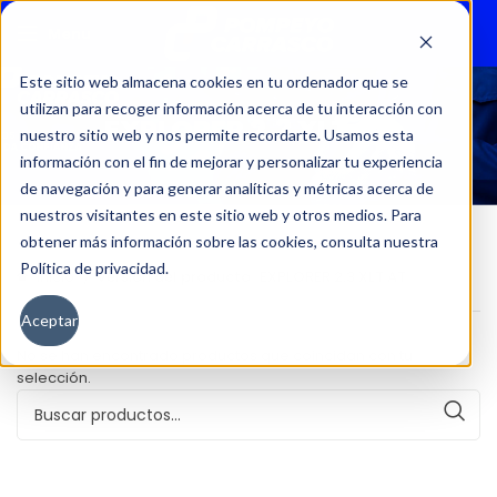
Menu
Este sitio web almacena cookies en tu ordenador que se
utilizan para recoger información acerca de tu interacción con
EXPLORER 2.3 XLT AT
nuestro sitio web y nos permite recordarte. Usamos esta
información con el fin de mejorar y personalizar tu experiencia
de navegación y para generar analíticas y métricas acerca de
nuestros visitantes en este sitio web y otros medios. Para
obtener más información sobre las cookies, consulta nuestra
Política de privacidad.
Inicio
Versión del producto
EXPLORER 2.3 XLT AT
Aceptar
No se han encontrado productos que coincidan con tu
selección.