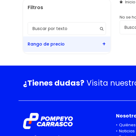
Inici
No se h
Rango de precio
¿Tienes dudas?
Visita nuest
Nosotr
Quiénes
Noticias