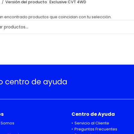
o
Versión del producto
Exclusive CVT 4WD
an encontrado productos que coincidan con tu selección.
ro centro de ayuda
os
Centro de Ayuda
 Somos
Servicio al Cliente
Preguntas Frecuentes