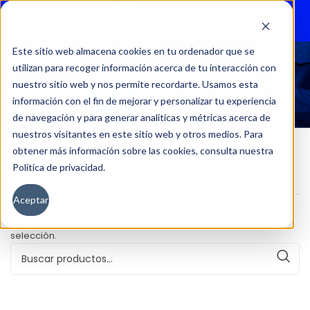
Menu
Este sitio web almacena cookies en tu ordenador que se
utilizan para recoger información acerca de tu interacción con
DF6 2.5 MT DIESEL
nuestro sitio web y nos permite recordarte. Usamos esta
información con el fin de mejorar y personalizar tu experiencia
de navegación y para generar analíticas y métricas acerca de
nuestros visitantes en este sitio web y otros medios. Para
obtener más información sobre las cookies, consulta nuestra
Política de privacidad.
Inicio
Versión del producto
DF6 2.5 MT DIESEL
Aceptar
No se han encontrado productos que coincidan con tu
selección.