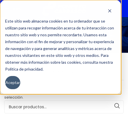
Menu
Este sitio web almacena cookies en tu ordenador que se
utilizan para recoger información acerca de tu interacción con
D1 2.3 COMFORT MT DIESEL
nuestro sitio web y nos permite recordarte. Usamos esta
información con el fin de mejorar y personalizar tu experiencia
de navegación y para generar analíticas y métricas acerca de
nuestros visitantes en este sitio web y otros medios. Para
obtener más información sobre las cookies, consulta nuestra
Política de privacidad.
Inicio
Versión del producto
D1 2.3 COMFORT MT DIESEL
Aceptar
No se han encontrado productos que coincidan con tu
selección.