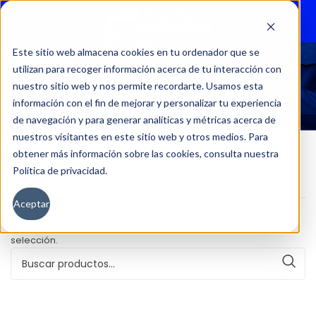
Menu
Este sitio web almacena cookies en tu ordenador que se
utilizan para recoger información acerca de tu interacción con
CROSS MPI 1.6 AUT
nuestro sitio web y nos permite recordarte. Usamos esta
información con el fin de mejorar y personalizar tu experiencia
de navegación y para generar analíticas y métricas acerca de
nuestros visitantes en este sitio web y otros medios. Para
obtener más información sobre las cookies, consulta nuestra
Política de privacidad.
Inicio
Versión del producto
CROSS MPI 1.6 AUT
Aceptar
No se han encontrado productos que coincidan con tu
selección.