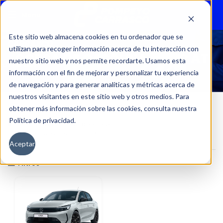
Menu
Este sitio web almacena cookies en tu ordenador que se
utilizan para recoger información acerca de tu interacción con
CORSA GS GASOLINA 100HP AT
nuestro sitio web y nos permite recordarte. Usamos esta
información con el fin de mejorar y personalizar tu experiencia
de navegación y para generar analíticas y métricas acerca de
nuestros visitantes en este sitio web y otros medios. Para
obtener más información sobre las cookies, consulta nuestra
Política de privacidad.
Inicio
Versión del producto
Corsa GS Gasolina 100HP AT
Aceptar
Filtros