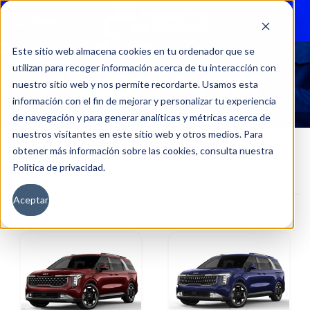
Menu
Este sitio web almacena cookies en tu ordenador que se
utilizan para recoger información acerca de tu interacción con
CARNIVAL EX 2.2L DSL 8AT
nuestro sitio web y nos permite recordarte. Usamos esta
información con el fin de mejorar y personalizar tu experiencia
de navegación y para generar analíticas y métricas acerca de
nuestros visitantes en este sitio web y otros medios. Para
obtener más información sobre las cookies, consulta nuestra
Política de privacidad.
Inicio
Versión del producto
CARNIVAL EX 2.2L DSL 8AT
Aceptar
Filtros