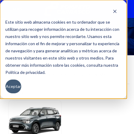
Menu
Este sitio web almacena cookies en tu ordenador que se
utilizan para recoger información acerca de tu interacción con
CARENS LX 1.5L 6MT 7P
nuestro sitio web y nos permite recordarte. Usamos esta
información con el fin de mejorar y personalizar tu experiencia
de navegación y para generar analíticas y métricas acerca de
nuestros visitantes en este sitio web y otros medios. Para
obtener más información sobre las cookies, consulta nuestra
Política de privacidad.
Inicio
Versión del producto
CARENS LX 1.5L 6MT 7P
Aceptar
Filtros