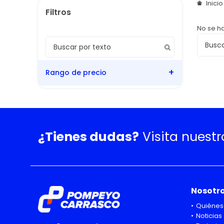
Inici
No se h
Rango de precio
¿Tienes dudas?
Visita nuest
Nosotr
Quiénes
Noticias