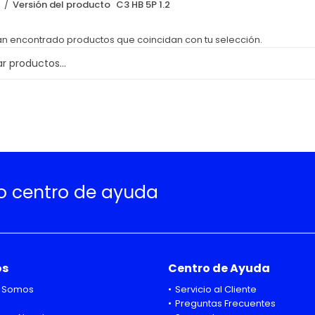
o
Versión del producto
C3 HB 5P 1.2
an encontrado productos que coincidan con tu selección.
ro centro de ayuda
os
Centro de Ayuda
 Somos
Servicio al Cliente
Preguntas Frecuentes