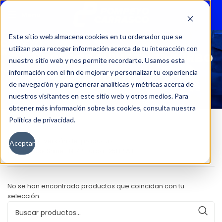
Menu
Este sitio web almacena cookies en tu ordenador que se
utilizan para recoger información acerca de tu interacción con
C3 AIRCROSS SHINE TN 7P TURBO
nuestro sitio web y nos permite recordarte. Usamos esta
125HP AT
información con el fin de mejorar y personalizar tu experiencia
de navegación y para generar analíticas y métricas acerca de
nuestros visitantes en este sitio web y otros medios. Para
obtener más información sobre las cookies, consulta nuestra
Política de privacidad.
Inicio
Versión del producto
Aceptar
C3 Aircross Shine TN 7P Turbo 125HP AT
No se han encontrado productos que coincidan con tu
selección.