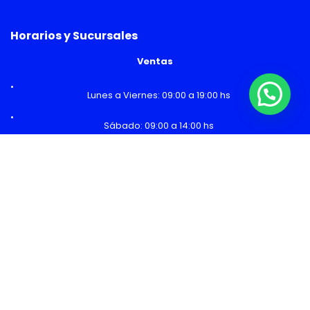
Horarios y Sucursales
Ventas
¿Necesitas Ayuda o mas información?
Lunes a Viernes: 09:00 a 19:00 hs
Sábado: 09:00 a 14:00 hs
Malls
Lunes a Domingo: 10:00 a 20:00 hs
Servicio Técnico
Lunes a Viernes: 08:30 a 18:30 hs
Sábado: 09:00 a 14:00 hs