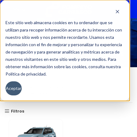
Menu
Este sitio web almacena cookies en tu ordenador que se
utilizan para recoger información acerca de tu interacción con
C3 AIRCROSS FEEL PACK 5P
nuestro sitio web y nos permite recordarte. Usamos esta
GASOLINA 115HP MT
información con el fin de mejorar y personalizar tu experiencia
de navegación y para generar analíticas y métricas acerca de
nuestros visitantes en este sitio web y otros medios. Para
obtener más información sobre las cookies, consulta nuestra
Política de privacidad.
Inicio
Versión del producto
Aceptar
C3 Aircross Feel Pack 5P Gasolina 115HP MT
Filtros