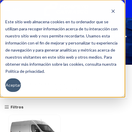
Menu
Este sitio web almacena cookies en tu ordenador que se
utilizan para recoger información acerca de tu interacción con
BOXER MCA FURGÓN L2H2 DIESEL
nuestro sitio web y nos permite recordarte. Usamos esta
140HP MT
información con el fin de mejorar y personalizar tu experiencia
de navegación y para generar analíticas y métricas acerca de
nuestros visitantes en este sitio web y otros medios. Para
obtener más información sobre las cookies, consulta nuestra
Política de privacidad.
Inicio
Versión del producto
Aceptar
Boxer MCA Furgón L2H2 Diesel 140hp MT
Filtros